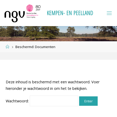
Ga
naar
K
E
M
P
E
N
-
E
N
P
E
E
L
L
A
N
D
de
inhoud
Home
Beschermd: Documenten
Deze inhoud is beschermd met een wachtwoord. Voer
hieronder je wachtwoord in om het te bekijken.
Wachtwoord: