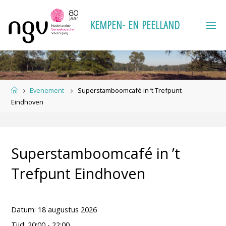
Ga
naar
K
E
M
P
E
N
-
E
N
P
E
E
L
L
A
N
D
de
inhoud
Home
Evenement
Superstamboomcafé in ’t Trefpunt
Eindhoven
Superstamboomcafé in ’t
Trefpunt Eindhoven
Datum:
18 augustus 2026
Tijd:
20:00 - 22:00