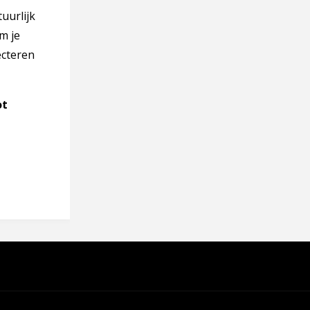
uurlijk
m je
ecteren
ot