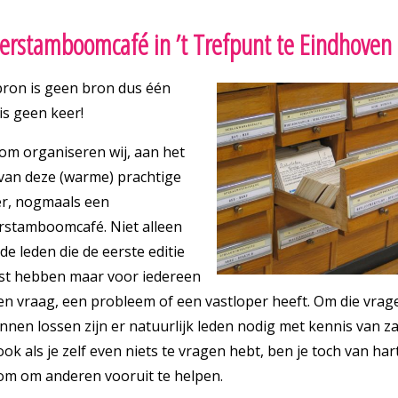
erstamboomcafé in ’t Trefpunt te Eindhoven
bron is geen bron dus één
is geen keer!
om organiseren wij, aan het
 van deze (warme) prachtige
r, nogmaals een
rstamboomcafé. Niet alleen
de leden die de eerste editie
st hebben maar voor iedereen
en vraag, een probleem of een vastloper heeft. Om die vrag
nnen lossen zijn er natuurlijk leden nodig met kennis van z
ok als je zelf even niets te vragen hebt, ben je toch van har
om om anderen vooruit te helpen.