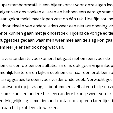
Superstamboomcafé is een bijeenkomst voor onze eigen led
igen van ons zoeken al jaren en hebben een aardige sta
kaar ‘geknutseld’ maar lopen vast op één tak. Hoe fijn zou he
je door ideeën van andere leden weer een nieuwe opening v
r te kunnen gaan met je onderzoek. Tijdens de vorige editie 
 suggesties gedaan waar men weer mee aan de slag kon gaa
em leer je er zelf ook nog wat van.
isverstanden te voorkomen: het gaat niet om een voor de
emers een-op-eenconsultatie. En er is ook geen vrije inloop
menlijk luisteren en kijken deelnemers naar een probleem 
na suggesties te doen voor verder onderzoek. Verwacht ge
t antwoord op je vraag, je bent immers zelf al een tijdje op z
 soms kan een andere blik, een andere bron je weer verder
n. Mogelijk leg je met iemand contact om op een later tijdst
n aan het probleem te werken.