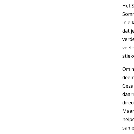
Het 
Somm
in el
dat 
verde
veel
stiek
Om m
deeln
Geza
daar
direc
Maar
helpe
same