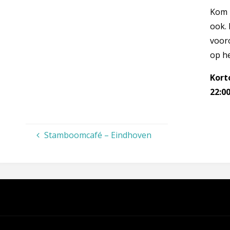
Kom m
ook. 
voor
op he
Kort
22:00
Stamboomcafé – Eindhoven