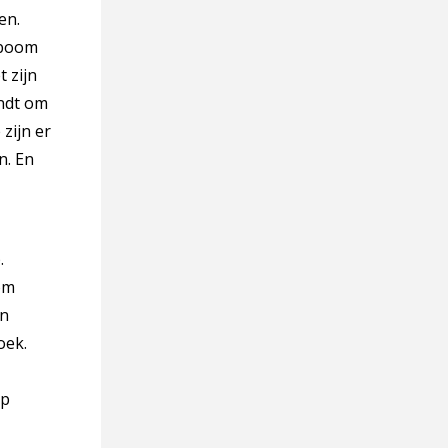
en.
mboom
t zijn
indt om
zijn er
n. En
.
om
en
oek.
ip