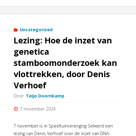
landelijke
dag
en
Uncategorized
Lezing: Hoe de inzet van
uitreiking
genetica
Schepperle
stamboomonderzoek kan
award
vlottrekken, door Denis
2024"
Verhoef
Door
Teijo Doornkamp
7 november 2024
7 november is in Speeltuinverenging Selwerd een
lezing van Denis Verhoef over de inzet van DNA-