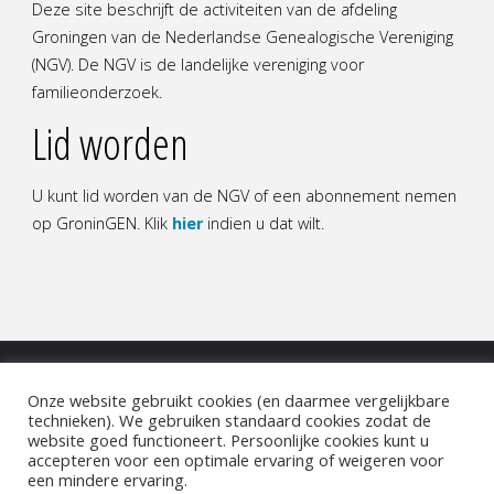
Deze site beschrijft de activiteiten van de afdeling
Hadders
Groningen van de Nederlandse Genealogische Vereniging
(NGV). De NGV is de landelijke vereniging voor
en
familieonderzoek.
het
Lid worden
Verborgen
U kunt lid worden van de NGV of een abonnement nemen
Verleden
op GroninGEN. Klik
hier
indien u dat wilt.
van
de
Veenkoloniën
Onze website gebruikt cookies (en daarmee vergelijkbare
door
COOKIEBELEID
|
DISCLAIMER
|
PRIVACYBELEID
technieken). We gebruiken standaard cookies zodat de
website goed functioneert. Persoonlijke cookies kunt u
de
accepteren voor een optimale ervaring of weigeren voor
©2022 NGV Groningen
een mindere ervaring.