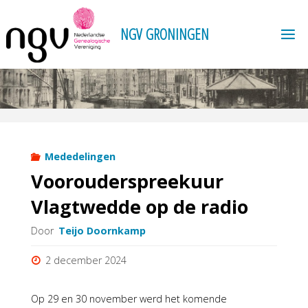
Ga
naar
N
G
V
G
R
O
N
I
N
G
E
N
de
inhoud
Mededelingen
Voorouderspreekuur
Vlagtwedde op de radio
Door
Teijo Doornkamp
2 december 2024
Op 29 en 30 november werd het komende