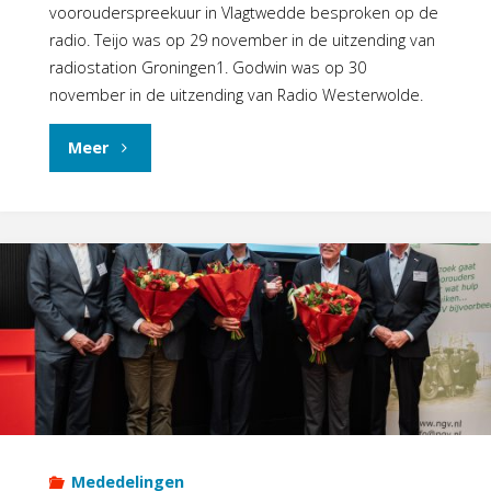
voorouderspreekuur in Vlagtwedde besproken op de
radio. Teijo was op 29 november in de uitzending van
radiostation Groningen1. Godwin was op 30
november in de uitzending van Radio Westerwolde.
"Voorouderspreekuur
Meer
Vlagtwedde
op
de
radio"
Mededelingen