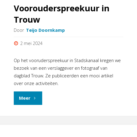
Voorouderspreekuur in
Schepperle-
Trouw
Award
Door
Teijo Doornkamp
op
2 mei 2024
12
oktober
Op het vooruderspreekuur in Stadskanaal kregen we
bezoek van een verslaggever en fotograaf van
in
dagblad Trouw. Ze publiceerden een mooi artikel
over onze activiteiten.
Groningen"
"Voorouderspreekuur
Meer
in
Trouw"