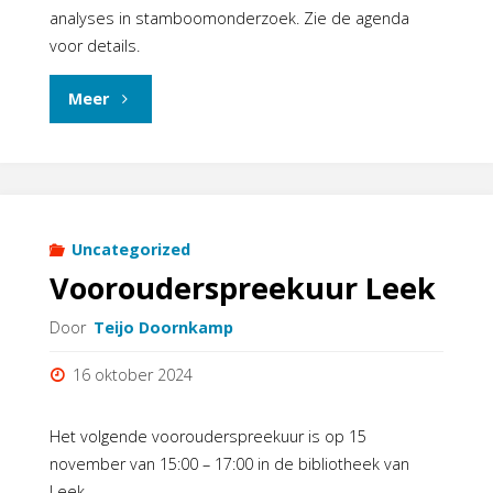
analyses in stamboomonderzoek. Zie de agenda
voor details.
"Lezing:
Meer
Hoe
de
inzet
Uncategorized
Voorouderspreekuur Leek
van
Door
Teijo Doornkamp
genetica
16 oktober 2024
stamboomonderzoek
kan
Het volgende voorouderspreekuur is op 15
november van 15:00 – 17:00 in de bibliotheek van
vlottrekken,
Leek.