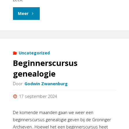
door
"Voorouderspreekuur
Meer
Denis
Leek"
Verhoef"
Uncategorized
Beginnerscursus
genealogie
Door
Godwin Zwanenburg
17 september 2024
De komende maanden gaan we weer een
beginnerscursus genealogie geven bij de Groninger
Archieven.. Hoewel het een beginnerscursus heet