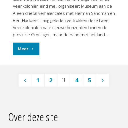
Veenkoloniën eind mei, organiseert Museum aan de
A een drietal verhalencafés met Herman Sandman en
Bert Hadders. Lang geleden vertrokken deze twee
Veenkolonialen naar nieuwe horizonten binnen de
provincie Groningen, maar de band met het land …
"Drie
Meer
verhalencafés
met
1
2
3
4
5
Herman
Berichten
Sandman
paginering
en
Over deze site
Bert