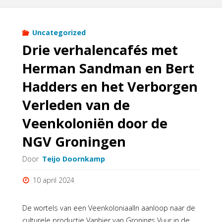
Apel
in
Uncategorized
Drie verhalencafés met
uitzending
Herman Sandman en Bert
Groningen
Hadders en het Verborgen
Een"
Verleden van de
Veenkoloniën door de
NGV Groningen
Door
Teijo Doornkamp
10 april 2024
De wortels van een VeenkoloniaalIn aanloop naar de
culturele productie Vanhier van Gronings Vuur in de