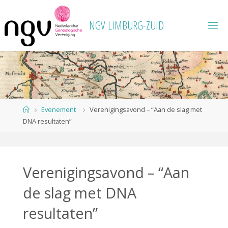
Ga
naar
N
G
V
L
I
M
B
U
R
G
-
Z
U
I
D
de
inhoud
Home
Evenement
Verenigingsavond – “Aan de slag met
DNA resultaten”
Verenigingsavond – “Aan
de slag met DNA
resultaten”