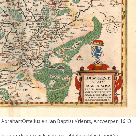
AbrahamOrtelius en Jan Baptist Vrients, Antwerpen 1613
ikt voor de voorzijde van ons afdelingsblad GeneVer