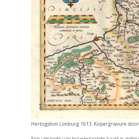
Hertogdom Limburg 1613. Kopergravure door 
Een uitsnede van bovenstaande kaart is gebru