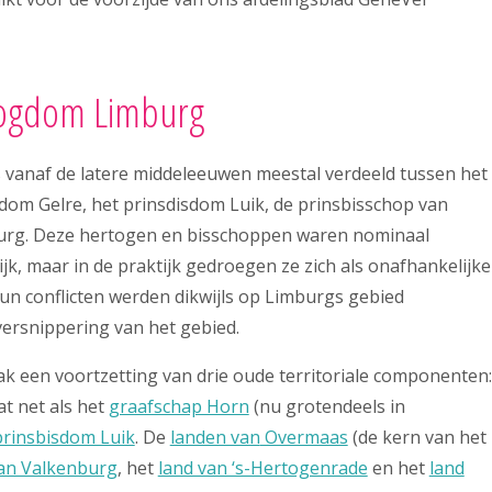
togdom Limburg
 vanaf de latere middeleeuwen meestal verdeeld tussen het
om Gelre, het prinsdisdom Luik, de prinsbisschop van
urg. Deze hertogen en bisschoppen waren nominaal
k, maar in de praktijk gedroegen ze zich als onafhankelijke
Hun conflicten werden dikwijls op Limburgs gebied
versnippering van het gebied.
ak een voortzetting van drie oude territoriale componenten:
at net als het
graafschap Horn
(nu grotendeels in
prinsbisdom Luik
. De
landen van
Overmaas
(de kern van het
van Valkenburg
, het
land van ‘s-Hertogenrade
en het
land