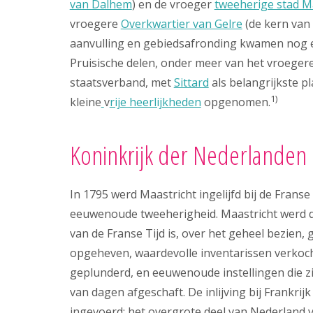
van Dalhem
) en de vroeger
tweeherige stad M
vroegere
Overkwartier van Gelre
(de kern van
aanvulling en gebiedsafronding kwamen nog en
Pruisische delen, onder meer van het vroeger
staatsverband, met
Sittard
als belangrijkste p
1)
kleine
v
rije heerlijkheden
opgenomen.
Koninkrijk der Nederlanden
In 1795 werd Maastricht ingelijfd bij de Fra
eeuwenoude tweeherigheid. Maastricht werd 
van de Franse Tijd is, over het geheel bezien, 
opgeheven, waardevolle inventarissen verkocht
geplunderd, en eeuwenoude instellingen die z
van dagen afgeschaft. De inlijving bij Frankrij
ingevoerd; het overgrote deel van Nederland v