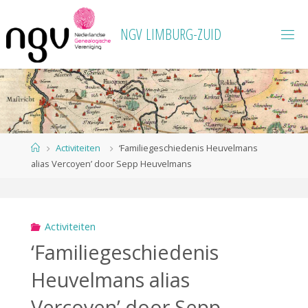
Ga
naar
N
G
V
L
I
M
B
U
R
G
-
Z
U
I
D
de
inhoud
Home
Activiteiten
‘Familiegeschiedenis Heuvelmans
alias Vercoyen’ door Sepp Heuvelmans
Activiteiten
‘Familiegeschiedenis
Heuvelmans alias
Vercoyen’ door Sepp