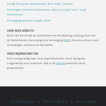
Lezing ‘Dionysius de Kartuizer’ door Peter Thissen
‘Familiegeschiedenis Heuvelmans alias Vercoyen’ door Sepp
Heuvelmans
Verenigingsavonden najaar 2024
OVER DEZE WEBSITE
Deze site beschrijft de activiteiten van de afdeling Limburg-Zuid van
de Nederlandse Genealogische Vereniging (
NGV
), Kenniscentrum voor
Genealogie, Genetica en Heraldiek.
ONZE BIJEENKOMSTEN
Kom ook gezellig naar onze bijeenkomsten. Deze zijn gratis
toegankelijk voor iedereen. Kijk in de
agenda
wanneer deze
plaatsvinden.
COOKIEBELEID
|
PRIVACYBELEID
|
DISCLAIMER