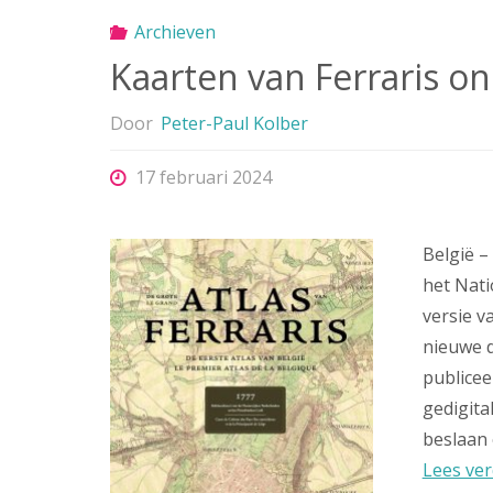
Archieven
Kaarten van Ferraris on
Door
Peter-Paul Kolber
17 februari 2024
België 
het Nati
versie v
nieuwe d
publice
gedigita
beslaan
Lees ver