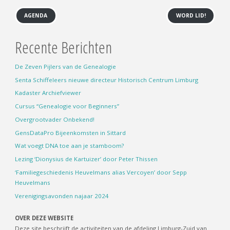
AGENDA
WORD LID!
Recente Berichten
De Zeven Pijlers van de Genealogie
Senta Schiffeleers nieuwe directeur Historisch Centrum Limburg
Kadaster Archiefviewer
Cursus “Genealogie voor Beginners”
Overgrootvader Onbekend!
GensDataPro Bijeenkomsten in Sittard
Wat voegt DNA toe aan je stamboom?
Lezing ‘Dionysius de Kartuizer’ door Peter Thissen
‘Familiegeschiedenis Heuvelmans alias Vercoyen’ door Sepp
Heuvelmans
Verenigingsavonden najaar 2024
OVER DEZE WEBSITE
Deze site beschrijft de activiteiten van de afdeling Limburg-Zuid van