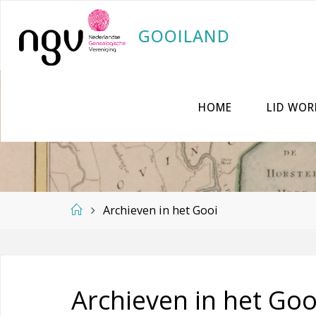
Ga
G
O
O
I
L
A
N
D
naar
de
inhoud
HOME
LID WOR
Home
Archieven in het Gooi
Archieven in het Goo