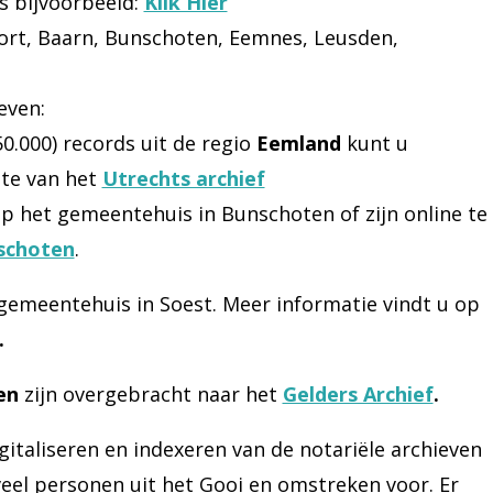
s bijvoorbeeld:
Klik Hier
ort, Baarn, Bunschoten, Eemnes, Leusden,
even:
0.000) records uit de regio
Eemland
kunt u
ite van het
Utrechts archief
 op het gemeentehuis in Bunschoten of zijn online te
schoten
.
t gemeentehuis in Soest. Meer informatie vindt u op
.
en
zijn overgebracht naar het
Gelders Archief
.
gitaliseren en indexeren van de notariële archieven
eel personen uit het Gooi en omstreken voor. Er