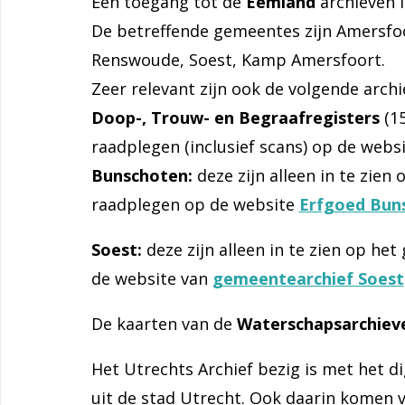
Een toegang tot de
Eemland
archieven i
De betreffende gemeentes zijn Amersfo
Renswoude, Soest, Kamp Amersfoort.
Zeer relevant zijn ook de volgende archi
Doop-, Trouw- en Begraafregisters
(15
raadplegen (inclusief scans) op de webs
Bunschoten:
deze zijn alleen in te zien
raadplegen op de website
Erfgoed Bun
Soest:
deze zijn alleen in te zien op he
de website van
gemeentearchief Soest
De kaarten van de
Waterschapsarchiev
Het Utrechts Archief bezig is met het di
uit de stad Utrecht. Ook daarin komen v