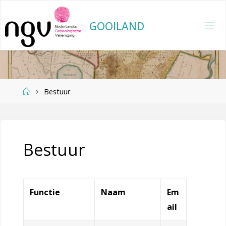
Ga
naar
G
O
O
I
L
A
N
D
de
inhoud
Home
Bestuur
Bestuur
Functie
Naam
Em
ail