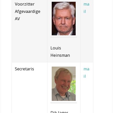
Voorzitter
ma
Afgevaardige
il
AV
Louis
Heinsman
Secretaris
ma
il
Dik Jager