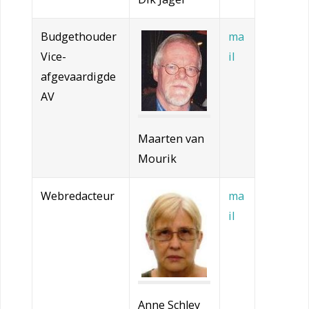
Budgethouder
ma
Vice-
il
afgevaardigde
AV
Maarten van
Mourik
Webredacteur
ma
il
Anne Schley