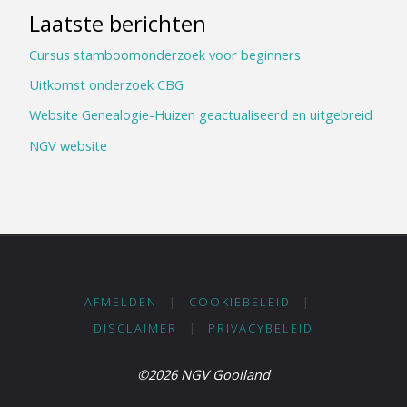
Laatste berichten
Cursus stamboomonderzoek voor beginners
Uitkomst onderzoek CBG
Website Genealogie-Huizen geactualiseerd en uitgebreid
NGV website
AFMELDEN
|
COOKIEBELEID
|
DISCLAIMER
|
PRIVACYBELEID
©2026 NGV Gooiland